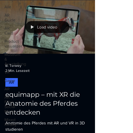
Alle
AR
Guide
Load video
AR
Card
Product
Visualizer
Museum
&
Ausstellung
B. Terwey
2 Min. Lesezeit
VR
Game
AR
AR
equimapp – mit XR die
AR
Filter
Anatomie des Pferdes
Social
entdecken
Media
Mixed
Anatomie des Pferdes mit AR und VR in 3D
Reality
studieren