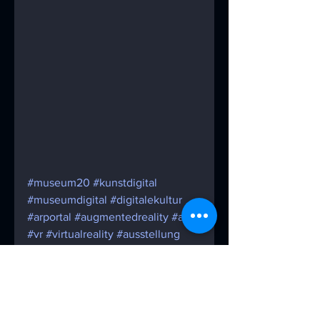
#museum20
#kunstdigital
#museumdigital
#digitalekultur
#arportal
#augmentedreality
#ar
#vr
#virtualreality
#ausstellung
#3drekonstruktion
#architektur
#avatar
ar
augmentedreality
vr
virtual reality