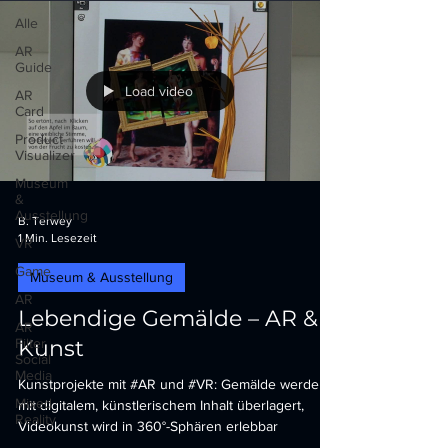
Alle
AR
Guide
Load video
AR
Card
Product
Visualizer
Museum
&
Ausstellung
B. Terwey
1 Min. Lesezeit
VR
Game
Museum & Ausstellung
AR
Lebendige Gemälde – AR &
AR
Filter
Kunst
Social
Media
Kunstprojekte mit #AR und #VR: Gemälde werden
Mixed
mit digitalem, künstlerischem Inhalt überlagert,
Reality
Videokunst wird in 360°-Sphären erlebbar