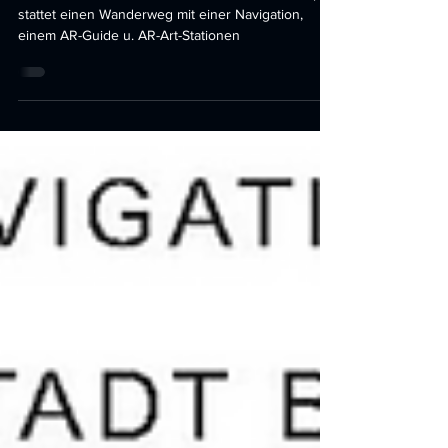
AR-Erlebnissen
Tourismus und Kultur leben vom Erleben. Die App
stattet einen Wanderweg mit einer Navigation,
einem AR-Guide u. AR-Art-Stationen