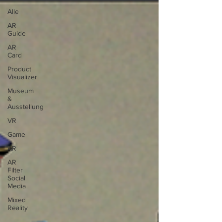
Alle
AR
Guide
AR
Card
Product
Visualizer
Museum
&
Ausstellung
VR
Game
AR
AR
Filter
Social
Media
Mixed
Reality