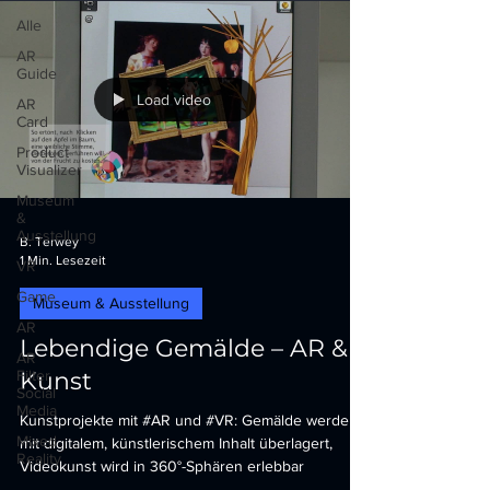
Alle
AR
Guide
Load video
AR
Card
Product
Visualizer
Museum
&
Ausstellung
B. Terwey
1 Min. Lesezeit
VR
Game
Museum & Ausstellung
AR
Lebendige Gemälde – AR &
AR
Filter
Kunst
Social
Media
Kunstprojekte mit #AR und #VR: Gemälde werden
Mixed
mit digitalem, künstlerischem Inhalt überlagert,
Reality
Videokunst wird in 360°-Sphären erlebbar