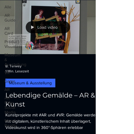
Alle
AR
Guide
Load video
AR
Card
Product
Visualizer
Museum
&
Ausstellung
B. Terwey
1 Min. Lesezeit
VR
Game
Museum & Ausstellung
AR
Lebendige Gemälde – AR &
AR
Filter
Kunst
Social
Media
Kunstprojekte mit #AR und #VR: Gemälde werden
Mixed
mit digitalem, künstlerischem Inhalt überlagert,
Reality
Videokunst wird in 360°-Sphären erlebbar