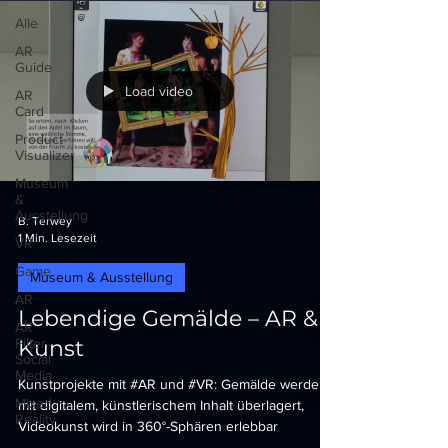
Alle
AR
Guide
Load video
AR
Card
Product
Visualizer
Museum
&
Ausstellung
B. Terwey
1 Min. Lesezeit
VR
Game
Museum & Ausstellung
AR
Lebendige Gemälde – AR &
AR
Filter
Kunst
Social
Media
Kunstprojekte mit #AR und #VR: Gemälde werden
Mixed
mit digitalem, künstlerischem Inhalt überlagert,
Reality
Videokunst wird in 360°-Sphären erlebbar